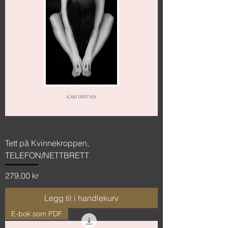
Tett på Kvinnekroppen,
TELEFON/NETTBRETT
Pris
279,00 kr
Legg til i handlekurv
E-bok som PDF