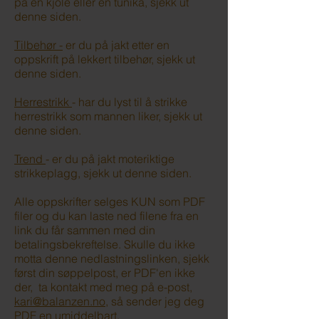
på en kjole eller en tunika, sjekk ut
denne siden.
Tilbehør​ -
er du på jakt etter en
oppskrift på lekkert tilbehør, sjekk ut
denne siden.
Herrestrikk
- har du lyst til å strikke
herrestrikk som mannen liker, sjekk ut
denne siden.
Trend
- er du på jakt moteriktige
strikkeplagg, sjekk ut denne siden.
Alle oppskrifter selges KUN som PDF
filer og du kan laste ned filene fra en
link du får sammen med din
betalingsbekreftelse. Skulle du ikke
motta denne nedlastningslinken, sjekk
først din søppelpost, er PDF'en ikke
der, ta kontakt med meg på e-post,
kari@balanzen.no
, så sender jeg deg
PDF en umiddelbart.