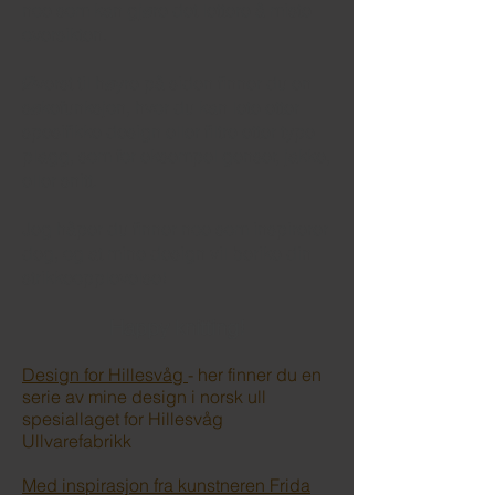
noe som kan gjøre det lettere å miste
oversikten.
Øverst til høyre på siden finner du en
søkefunksjon, hvor du kan lete etter
spesifikke design eller filtre etter type
plagg, som for eksempel genser, jakke,
eller snitt.
Jeg håper du finner noe som inspirerer
deg, og at mine design vil berike din
strikkeopplevelse!
Happy knitting!
Design for Hillesvåg
- her finner du en
serie av mine design i norsk ull
spesiallaget for Hillesvåg
Ullvarefabrikk
Med inspirasjon fra kunstneren Frida