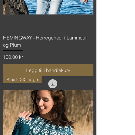
HEMINGWAY - Herregenser i Lammeull
og Plum
Pris
100,00 kr
Legg til i handlekurv
Small- XX Large