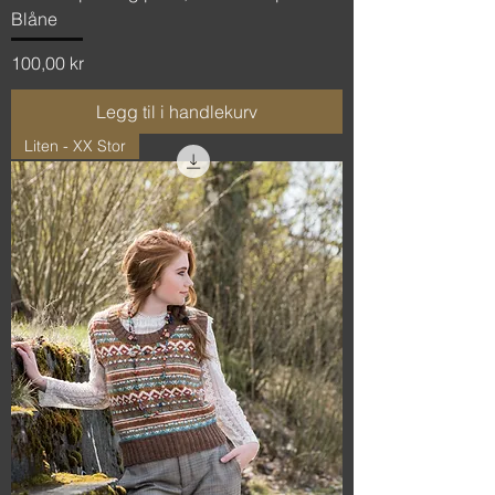
Blåne
Pris
100,00 kr
Legg til i handlekurv
Liten - XX Stor