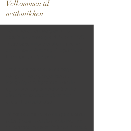
Velkommen til
nettbutikken
Her finner du et utvalg av mine
oppskrifter somselges KUN som PDF.
Disse oppskriftene er eksklusive for
denne nettbutikken og vil også være
tilgjengelige på Ravelry.
For å gjøre det enklere for deg å
navigere, har jeg organisert de
forskjellige designtemaene under
egne faner. Jeg anbefaler å bruke
disse fanene, da det gir en mer
oversiktlig opplevelse.
På denne siden vises alle produktene i
nettbutikken, med de nyeste først, men
de kan være plassert litt hulter til bulter,