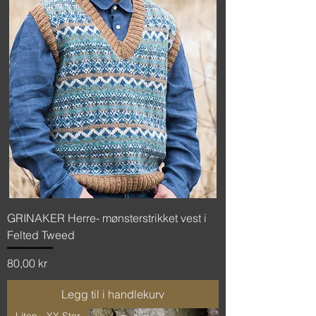
GRINAKER Herre- mønsterstrikket vest i
Felted Tweed
Pris
80,00 kr
Legg til i handlekurv
Liten - XX Stor