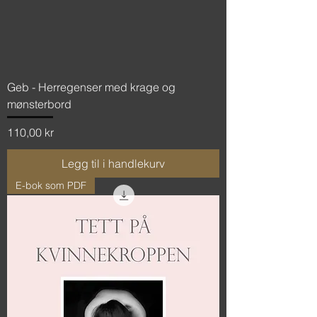
Geb - Herregenser med krage og
mønsterbord
Pris
110,00 kr
Legg til i handlekurv
E-bok som PDF