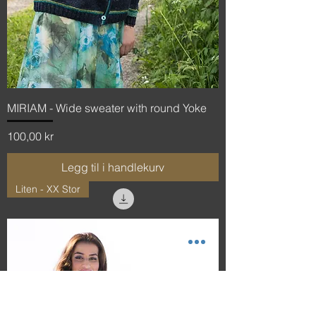
MIRIAM - Wide sweater with round Yoke
Pris
100,00 kr
Legg til i handlekurv
Liten - XX Stor