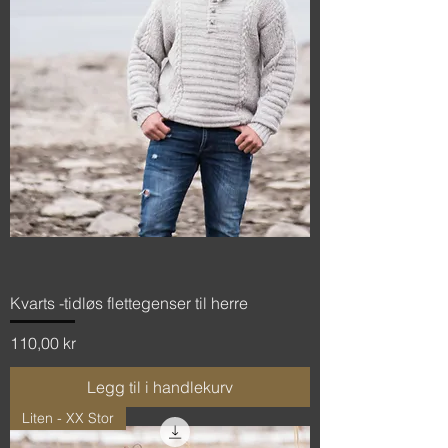
Kvarts -tidløs flettegenser til herre
Pris
110,00 kr
Legg til i handlekurv
Liten - XX Stor