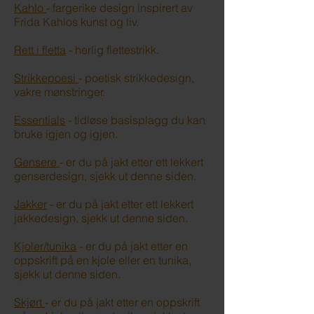
Kahlo
- fargerike design inspirert av
Frida Kahlos kunst og liv.
Rett i fletta
- herlig flettestrikk.
Strikkepoesi
- poetisk strikkedesign,
vakre mønstringer.
Essentials
- tidløse basisplagg du kan
bruke igjen og igjen.
Gensere
- er du på jakt etter ett lekkert
genserdesign, sjekk ut denne siden.
Jakker
- er du på jakt etter ett lekkert
jakkedesign, sjekk ut denne siden.
Kjoler/tunika
- er du på jakt etter en
oppskrift på en kjole eller en tunika,
sjekk ut denne siden.
Skjørt
- er du på jakt etter en oppskrift