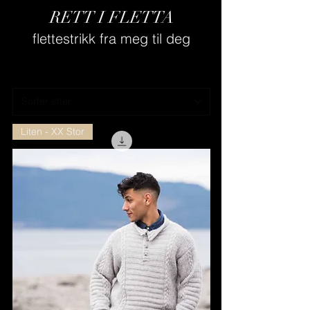
RETT I FLETTA
flettestrikk fra meg til deg
Liten - XX Stor