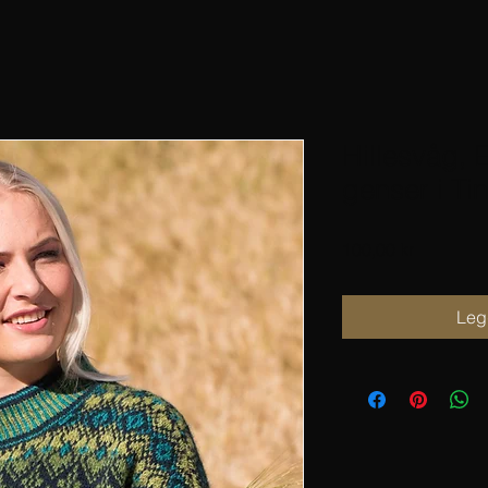
Hillesvåg, E
genser i Ti
Pris
100,00 kr
Legg