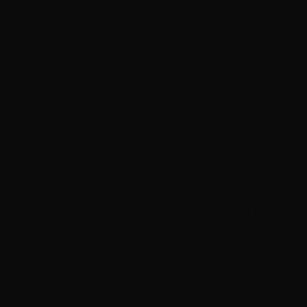
GARN
Tinde pelsullgarn, 100% norsk ull f
Garnforbruk:
300 (350) 350 (400) 400 g marineb
200 (250) 250 (300) 300 g blåturki
50 (50) 50 (50) 50 gressgrønn nr. 
50 (50) 100 (100) 100 g lime nr. 2
PINNER
Rundpinne og ermepinner nr. 3 - 3
STRIKKEFASTHET
22 m i mønsterstrikk på p nr. 4 = 
Denne fargerike genseren er designe
Tinde.