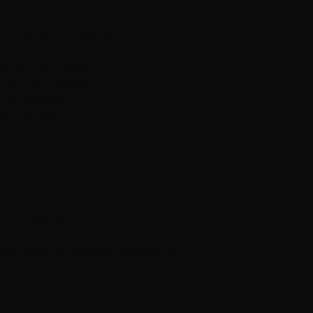
ra Hillesvåg Ullvarefabrikk.
lå nr. 2133 = farge 1.
s nr. 2129 = farge 2.
2134 = farge 3.
107 = farge 4.
,5 og 4.
10 cm i bredden.
t spesielt for Hillesvåg Ullvarefabrikk i