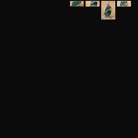
EIR - vid grafisk genser
Eir er en spennende og tidløs gense
Tinde fra Hillesvåg. Ulla er lys gr
fargene.
Eir er en vid genser med rette er
på bolen og ermene.
En genser som er populær både i 
STØRRELSER
Liten (Middels) Stor (X Stor) XX St
MÅL
Overvidde: 130 (136) 142 (150) 1
Hel lengde: 63 (64) 65 (66) 67 cm
Ermelengde: 42 (43) 44 (45) 46 cm