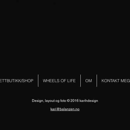
eg umiddelbart etter at betaling har skjedd.
ETTBUTIKK/SHOP
WHEELS OF LIFE
OM
KONTAKT MEG
Design, layout og foto © 2016 karihdesign
kari@balanzen.no