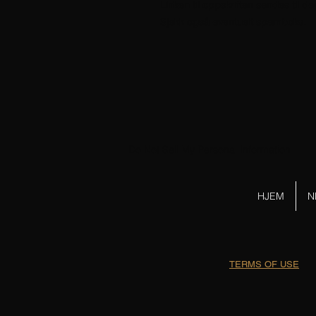
Linken til oppskriften sendes til d
Sjekk også eventuelt spamboks.
Do Not Sell My Personal Information
HJEM
N
TERMS OF USE