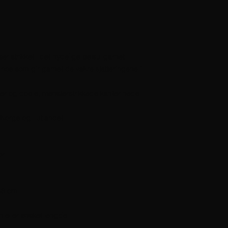
r strikket i det nydelige pelsullgarnet
å, noe som gir garnet de vakre sjatteringene i
mer og doble, mønsterstrikkede kanter nede
Norge og i utlandet.
or
58 cm.
.
 eller ønsket lengde.