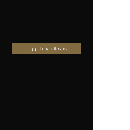
Jakke med
raglanermer,
STERK
Pris
110,00 kr
Legg til i handlekurv
Vinterpoesi
Lang, mønsterstrikket jakke med
raglanfelling
– Sterk
STØRRELSER
Liten (Middels) Stor (Ekstra Stor).
MÅL
Overvidde: 94 (100) 106 (120) cm.