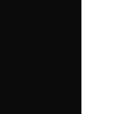
Hel lengde: 74 (76) 78 (80) cm.
Ermelengde: 48 (49) 50 (51) cm eller
ønsket lengde.
GARN
Sterk, 40 % fineste alpakka, 40 %
merinoull, 20 % nylon fra Du Store
Alpakka.
Garnforbruk:
250 (250) 300 (300)g brun nr. 824 =
farge 1.
200 (200) 250 (250) g tåkeblå nr. 848
= farge 2.
100 (100) 100 (100) g hvit nr. 851 =
farge 3
200 (200) 250 (250) g lys brun nr.
823 = farge 4.
PINNER