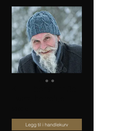
KH Tilbehør 113a
Twist, herrelue
Pris
50,00 kr
Legg til i handlekurv