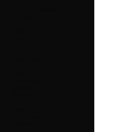
Tvist, lue med flettemønster
– Cashmere Tweed fra Rowan
STØRRELSER
Herre
MÅL
Omkrets nede: Ca. 50 cm.
GARN
Cashmere Tweed, 80 % ull, 20 %
kashmir ull.
50 g Granite nr. 003.
PINNER
40 cm rundpinne nr. 3,5 og 4 og en
hjelpepinne.