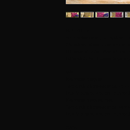
RUTEPUTER
Forny sofaen eller yndlingstolen med
2 kule,kvadratiske, puter som er he
Du hekler en pute i løpet av noen k
Blåne så du kan tilpasse fargevalget
MÅL
Kvadratisk rutepute:
Ferdig mål på trekket er ca. 45 x 
Bruk fyllpute 50 x 50 cm i dun for å
Kvadratisk rutepute, rosa:
Ferdig mål på trekket er ca. 45 x 
Bruk fyllpute 50 x 50 cm i dun for å
GARN