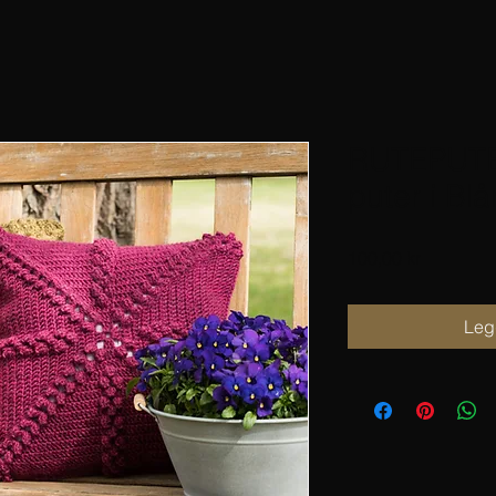
RUTEPUTER
puter i Bl
Pris
100,00 kr
Legg