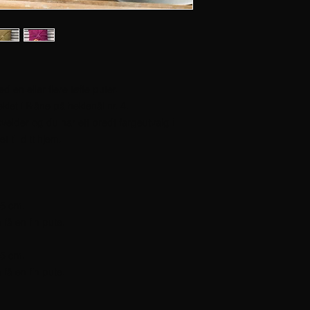
 en eller flere tøffe puter.
klet i Blåne på heklenål nr. 4.
velder og du har ett bredt fargeutvalg i
 til ditt hjem.
45 cm.
 få en fin pute.
45 cm.
 få en fin pute.