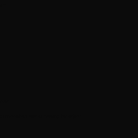
garn
over.
eg umiddelbart etter at betaling har skjedd.