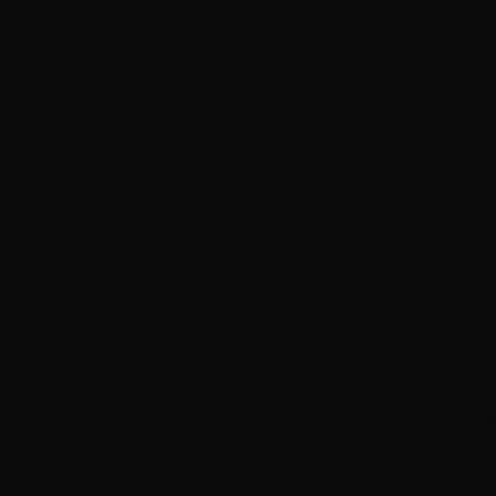
Blåne pelsullgarn, 100% norsk ull
Kvadratisk rutepute, oker:
500 g oker nr. 2108.
Kvadratisk rutepute, rosa:
500 g mørk rosa nr. 2114.
HEKLENÅL
Heklenål nr. 4.
HEKLEFASTHET
15 st = 10 cm.
TILBEHØR
Fyllputer til putene, se kommentar 
Linken til oppskriften sendes til d
Sjekk også eventuelt spamboks.