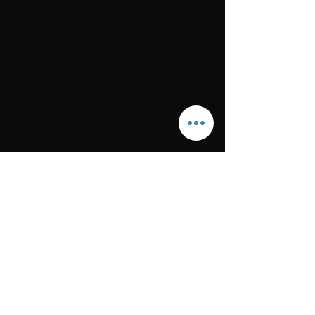
50 (50) 100 (100) 100 g Watery 152
= farge 3.
50 (50) 100 (100) 100 g Avocado
161 = farge 4.
150 (150) 200 (200) 250 g Mineral
181 = farge 5.
PINNER
Pinner nr. 3, 3,5 og ev. 4 om du
strammer når du strikker
mønsterstrikk.
STRIKKEFASTHET
22 m i glattstrikk/mønsterstrikk på p
nr. 3,5/4 = 10 cm i bredden.
Linken til oppskriften sendes til deg
umiddelbart etter at betaling har
skjedd. Sjekk også eventuelt