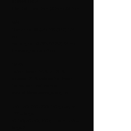
STØRRELSER
Liten (Middels) Stor (X Stor) XX Stor.
MÅL
Overvidde: 88 (94) 100 (112) 124
cm.
Hel lengde: 58 (60) 60 (62) 64 cm.
Ermelengde: ca. 50 cm.
GARN
Felted Tweed, 50 % ull, 25 %
alpakka, 25 % viskose fra Rowan.
Garnet kan bestilles hos:
www.strikkestuakongsberg.no
150 (150) 200 (200) 250 g Clay nr.
177 = farge 1.
50 (50) 50 (50) 100 g Pine nr. 158 =
farge 2.