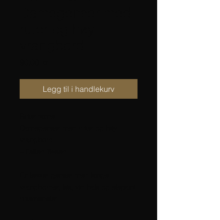
Damegenser med
ruter og høy
vrangbord.
Pris
90,00 kr
Legg til i handlekurv
Ruterdame
Damegenser med ruter og høy
vrangbord.
– Felted Tweed
En lekker genser med lange
vrangborder, løs, vid hals og elegant
rutemønster.