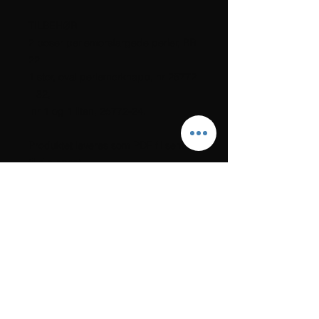
TILBEHØR

2 poser perlemorsfargede perler, BR 
22

1 stor, oval perlemorknapp, nr 25772 
– 32, 

 nr 1 og 1 liten, 25772-24.

Produktet leveres som PDF fil sendt 
til din epost.

Desigent er hentet fra boken "Strikk 
en reise til indre ro" av Kari Hestnes 
som er utsolgt fra forlaget
RETUR- og
REFUSJONSPOLICY
Ingen returrett på PDF filer
FRAKTINFO