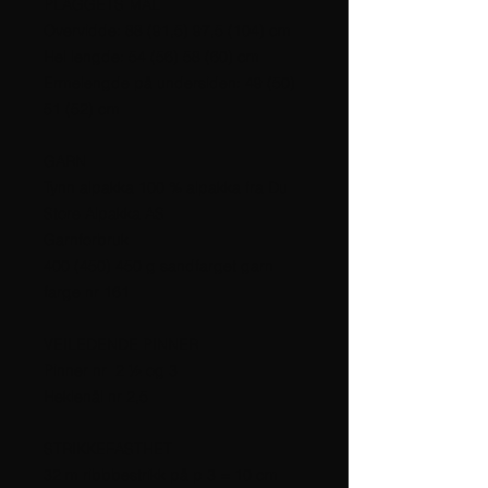
PLAGGETS MÅL

Overvidde: 88 (91,5) 97,5 (104) cm

Hel lengde: 54 (56) 58 (60) cm

Ermelengde på undersiden: 49 (50) 
51 (52) cm 

GARN

Tynn alpakka 100 % alpakka fra Du 
Store Alpakka AS

Garnforbruk

400 (450) 450 g sandfarget garn 
farge nr 161 

VEILEDENDE PINNER

Pinner nr  2 ½ og 3

Heklenål nr 2,5

STRIKKEFASTHET

32 m ribbbestrikk på p 3 = 10 cm
