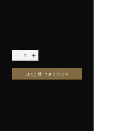
ribbestrikket
genser med perler
nede på ermene
Pris
60,00 kr
Antall
*
Legg til i handlekurv
Klassisk og vakker ribbestrikket 
genser pyntet med perler nede på 
ermene.

STØRRELSE

Ekstra Liten (Liten) Middels (Stor)
