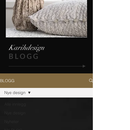
Karihdesign
B L O G G
BLOGG
Nye design
Alle innlegg
Nye design
Nyheter