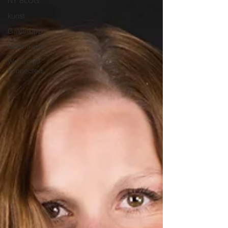
NY BLOG
kunst
Galelrikipp
Gallerikipp
We are all
connected